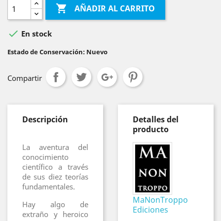

AÑADIR AL CARRITO

En stock
Estado de Conservación: Nuevo
Compartir
Descripción
Detalles del
producto
La aventura del
conocimiento
científico a través
de sus diez teorías
fundamentales.
MaNonTroppo
Hay algo de
Ediciones
extraño y heroico