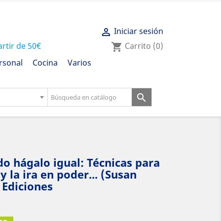
Iniciar sesión

artir de 50€
Carrito
(0)
shopping_cart
rsonal
Cocina
Varios

 hágalo igual: Técnicas para
y la ira en poder... (Susan
 Ediciones