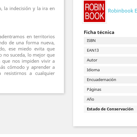
 la indecisión y la ira en
Robinbook E
Ficha técnica
dentramos en territorios
ISBN
undo de una forma nueva,
o, ese miedo evita que
EAN13
o no suceda, lo mejor que
Autor
 que nos impiden vivir a
 más cómodo y aprender a
Idioma
 resistirnos a cualquier
Encuadernación
Páginas
Año
Estado de Conservación